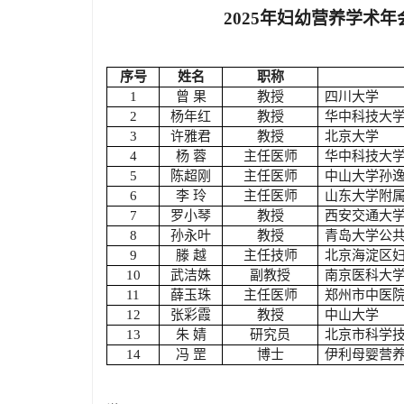
2025年妇幼营养学术
序号
姓名
职称
1
曾 果
教授
四川大学
2
杨年红
教授
华中科技大
3
许雅君
教授
北京大学
4
杨 蓉
主任医师
华中科技大
5
陈超刚
主任医师
中山大学孙
6
李 玲
主任医师
山东大学附
7
罗小琴
教授
西安交通大
8
孙永叶
教授
青岛大学公
9
滕 越
主任技师
北京海淀区
10
武洁姝
副教授
南京医科大
11
薛玉珠
主任医师
郑州市中医
12
张彩霞
教授
中山大学
13
朱
婧
研究员
北京市科学
14
冯 罡
博士
伊利母婴营