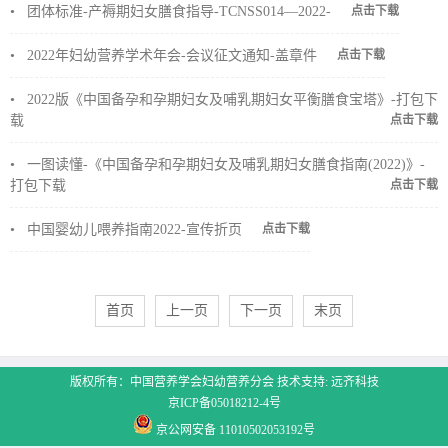
•
团体标准-产褥期妇女膳食指导-TCNSS014—2022-
点击下载
•
2022年妇幼营养学术年会-会议征文通知-盖章件
点击下载
•
2022版《中国备孕和孕期妇女及哺乳期妇女平衡膳食宝塔》-打包下
载
点击下载
•
一图读懂-《中国备孕和孕期妇女及哺乳期妇女膳食指南(2022)》-
打包下载
点击下载
•
中国婴幼儿喂养指南2022-宣传折页
点击下载
首页
上一页
下一页
末页
版权所有：
中国营养学会妇幼营养分会
技术支持:
远齐科技
京ICP备05018212-4号
京公网安备 11010502053192号