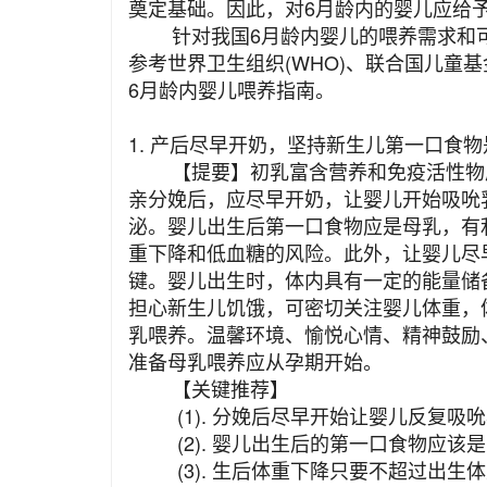
奠定基础。因此，对6月龄内的婴儿应给
针对我国6月龄内婴儿的喂养需求和可
参考世界卫生组织(WHO)、联合国儿童基
6月龄内婴儿喂养指南。
1. 产后尽早开奶，坚持新生儿第一口食
【提要】初乳富含营养和免疫活性物质
亲分娩后，应尽早开奶，让婴儿开始吸吮
泌。婴儿出生后第一口食物应是母乳，有
重下降和低血糖的风险。此外，让婴儿尽
键。婴儿出生时，体内具有一定的能量储
担心新生儿饥饿，可密切关注婴儿体重，
乳喂养。温馨环境、愉悦心情、精神鼓励
准备母乳喂养应从孕期开始。
【关键推荐】
(1). 分娩后尽早开始让婴儿反复吸
(2). 婴儿出生后的第一口食物应该
(3). 生后体重下降只要不超过出生体