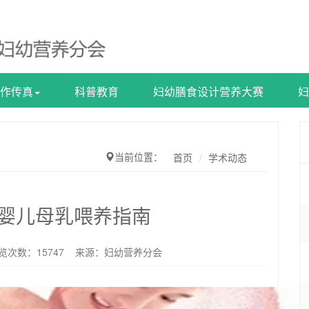
作传真
科普教育
妇幼膳食设计营养大赛
妇
当前位置：
首页
学术动态
内婴儿母乳喂养指南
浏览次数：
15747
来源：妇幼营养分会