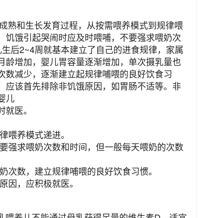
熟和生长发育过程，从按需喂养模式到规律喂
，饥饿引起哭闹时应及时喂哺，不要强求喂奶次
生后2~4周就基本建立了自己的进食规律，家属
月龄增加，婴儿胃容量逐渐增加，单次摄乳量也
次数减少，逐渐建立起规律哺喂的良好饮食习
，应该首先排除非饥饿原因，如胃肠不适等。非
婴儿
时就医。
规律喂养模式递进。
不要强求喂奶次数和时间，但一般每天喂奶的次数
。
喂奶次数，建立规律哺喂的良好饮食习惯。
饿原因，应积极就医。
喂养儿不能通过母乳获得足量的维生素D。适宜