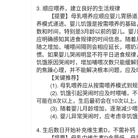
3. 顺应喂养，建立良好的生活规律
【提要】母乳喂养应顺应婴儿胃肠道成
养模式递进。婴儿饥饿是按需喂养的基础
数和时间，特别是3月龄以前的婴儿。婴儿
应明确感知其进食规律的时间信息。随着
随之增加，哺喂间隔则会相应延长，喂奶
惯。如果婴儿哭闹明显不符平日进食规律
饥饿原因哭闹时，增加哺喂次数只能缓解
的焦躁心理，并不能解决根本问题，应及
【关键推荐】
(1). 母乳喂养应从按需喂养模式到
(2). 饥饿引起哭闹时应及时喂哺，
可能在8次以上，生后最初会在10次以上
(3). 随着婴儿月龄增加，逐渐减少
(4). 婴儿异常哭闹时，应考虑非饥
4. 生后数日开始补充维生素D，不需补钙
【提要】母乳中维生素D含量低，母乳