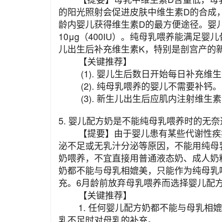
的阳光照射会促进皮肤中维生素D的合成
龄内婴儿获得维生素D的最方便途径。婴
10μg（400IU）。纯母乳喂养能满足
儿出生后补充维生素K，特别是剖宫产的
【关键推荐】
(1). 婴儿生后数日开始每日补充维生素D3 1
(2). 纯母乳喂养的婴儿不需要补钙。
(3). 新生儿出生后应肌内注射维生素K
5. 婴儿配方奶是不能纯母乳喂养时的无奈
【提要】由于婴儿患有某些代谢性疾病
泌不足或无乳汁分泌等原因，不能用纯母
奶喂养，不宜直接用普通液态奶、成人奶
奶都不能与母乳相媲美，只能作为纯母乳
充。6月龄前放弃母乳喂养而选择婴儿配
【关键推荐】
1. 任何婴儿配方奶都不能与母乳相媲
乳不足时对母乳的补充。