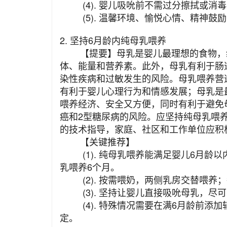
(4). 婴儿吸吮前不需过分擦拭或消
(5). 温馨环境、愉悦心情、精神鼓
2. 坚持6月龄内纯母乳喂养
【提要】母乳是婴儿最理想的食物，纯
体、能量和营养素。此外，母乳有利于肠
染性疾病和过敏发生的风险。母乳喂养营
有利于婴儿心理行为和情感发展；母乳是
喂养经济、安全又方便，同时有利于避免
癌和2型糖尿病的风险。应坚持纯母乳喂
的技术指导，家庭、社区和工作单位应积
【关键推荐】
(1). 纯母乳喂养能满足婴儿6月龄
乳喂养6个月。
(2). 按需喂奶，两侧乳房交替喂养；
(3). 坚持让婴儿直接吸吮母乳，尽
(4). 特殊情况需要在满6月龄前添
定。