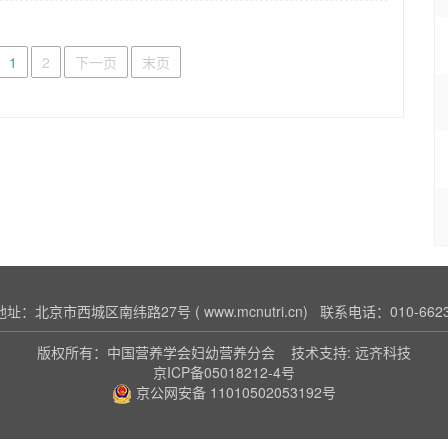
1
2
下一页
末页
址：北京市西城区南纬路27号 ( www.mcnutri.cn) 联系电话：010-6623
版权所有：
中国营养学会妇幼营养分会
技术支持:
远齐科技
京ICP备05018212-4号
京公网安备 11010502053192号